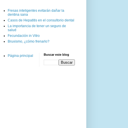
Fresas inteligentes evitarán dañar la
dentina sana
Casos de Hepatitis en el consultorio dental
La importancia de tener un seguro de
salud
Fecundación in Vitro
Bruxismo, ¿cómo frenarlo?
Buscar este blog
Página principal