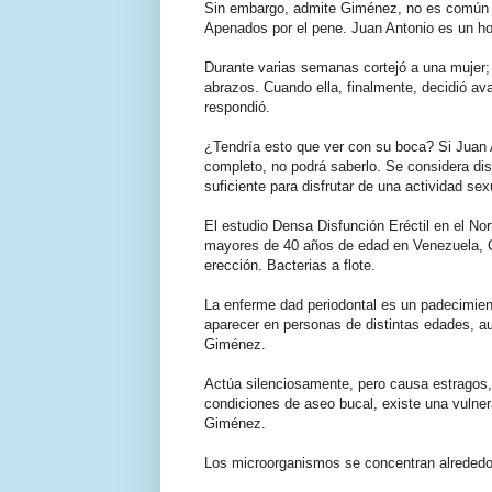
Sin embargo, admite Giménez, no es común q
Apenados por el pene. Juan Antonio es un ho
Durante varias semanas cortejó a una mujer
abrazos. Cuando ella, finalmente, decidió av
respondió.
¿Tendría esto que ver con su boca? Si Juan 
completo, no podrá saberlo. Se considera disf
suficiente para disfrutar de una actividad se
El estudio Densa Disfunción Eréctil en el N
mayores de 40 años de edad en Venezuela, C
erección. Bacterias a flote.
La enferme dad periodontal es un padecimient
aparecer en personas de distintas edades, 
Giménez.
Actúa silenciosamente, pero causa estragos
condiciones de aseo bucal, existe una vulner
Giménez.
Los microorganismos se concentran alrededor