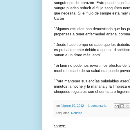
sanguíneos del corazón. Esto puede signific
sangre pueden reducir el flujo sanguíneo norm
que necesita. Si el flujo de sangre está muy 
Carter
"Algunos estudios han demostrado que las 
propensas a tener enfermedad arterial corona
"Desde hace tiempo se sabe que los diabétic
es probablemente debido a que los diabéticos
sanan a un ritmo más lento".
"Si bien no podemos revertir los efectos de 
mucho cuidado de su salud oral puede preveni
"Para mantener sus encías saludables asegúre
minutos la noche y la mañana y la limpieza ent
chequeos regulares con el dentista e higienis
en
febrero 10, 2012
1 comentario:
Etiquetas:
Noticias
10/12/11