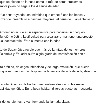
ue se piense en la boca como la raíz de estos problemas.
mbre joven no llega a los 40 años de edad.
; fue construyendo una intimidad que empezó con los besos y
anzar del preámbulo a caricias mayores, el pene de Juan Antonio no
Antonio no acude a un especialista para hacerse un chequeo
unción eréctil a la dificultad para alcanzar y mantener una erección
xual satisfactoria. Esto aumenta con la edad.
orte de Sudamérica reveló que más de la mitad de los hombres
olombia y Ecuador sufre algún grado de insatisfacción con su
o crónico, de origen infeccioso y de larga evolución, que puede
aunque es más común después de la tercera década de vida, describe
, acota. Además de los factores ambientales como las malas
abilidad genética. En la boca habitan diversas bacterias, recuerda
 de los dientes, y van formando la llamada placa.