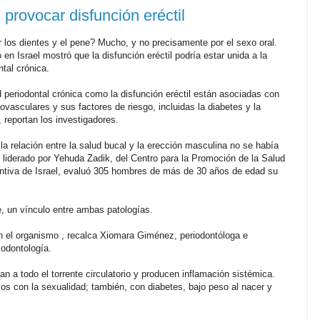
rovocar disfunción eréctil
 los dientes y el pene? Mucho, y no precisamente por el sexo oral.
 en Israel mostró que la disfunción eréctil podría estar unida a la
tal crónica.
 periodontal crónica como la disfunción eréctil están asociadas con
ovasculares y sus factores de riesgo, incluidas la diabetes y la
o, reportan los investigadores.
a relación entre la salud bucal y la erección masculina no se había
o liderado por Yehuda Zadik, del Centro para la Promoción de la Salud
ntiva de Israel, evaluó 305 hombres de más de 30 años de edad su
, un vínculo entre ambas patologías.
en el organismo , recalca Xiomara Giménez, periodontóloga e
iodontología.
an a todo el torrente circulatorio y producen inflamación sistémica.
s con la sexualidad; también, con diabetes, bajo peso al nacer y