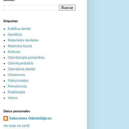
Etiquetas
Estética dental
Genética
Materiales dentales
Medicina bucal
Noticias
Odontología preventiva
Odontopediatría
Operatoria dental
Ortodoncia
Patrocinados
Periodoncia
Radiología
Varios
Datos personales
Soluciones Odontológicas
Ver todo mi perfil