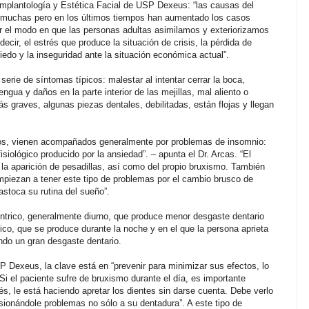
 Implantología y Estética Facial de USP Dexeus: “las causas del
muchas pero en los últimos tiempos han aumentado los casos
r el modo en que las personas adultas asimilamos y exteriorizamos
 decir, el estrés que produce la situación de crisis, la pérdida de
edo y la inseguridad ante la situación económica actual”.
serie de síntomas típicos: malestar al intentar cerrar la boca,
ngua y daños en la parte interior de las mejillas, mal aliento o
s graves, algunas piezas dentales, debilitadas, están flojas y llegan
os, vienen acompañados generalmente por problemas de insomnio:
iológico producido por la ansiedad”. – apunta el Dr. Arcas. “El
 la aparición de pesadillas, así como del propio bruxismo. También
iezan a tener este tipo de problemas por el cambio brusco de
astoca su rutina del sueño”.
éntrico, generalmente diurno, que produce menor desgaste dentario
ico, que se produce durante la noche y en el que la persona aprieta
ndo un gran desgaste dentario.
P Dexeus, la clave está en “prevenir para minimizar sus efectos, lo
Si el paciente sufre de bruxismo durante el día, es importante
és, le está haciendo apretar los dientes sin darse cuenta. Debe verlo
sionándole problemas no sólo a su dentadura”. A este tipo de