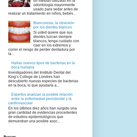
un método utilizado en la
odontología mayormente
usado para sedar antes de
realizar un tratamiento en niños, bebés...
Blancorexia, la obsesión
por los dientes blancos
Si usted quiere que sus
dientes luzcan siempre
blancos, tenga cuidado con
caer en los extremos y
correr el riesgo de perder dentadura por
la...
Hallan nuevos tipos de bacterias en la
boca humana
Investigadores del Instituto Dental del
King’s College de Londres han
descubierto nuevas especies de bacterias
en la boca, lo que ayudaría a...
Expertos analizan la posible relación
entre la enfermedad periodontal y la
cardiovascular
En los últimos diez años han surgido una
gran cantidad de evidencias procedentes
de estudios epidemiológicos que
demuestran una posible asoc...
Buscar: