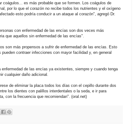
ar coágulos... es más probable que se formen. Los coágulos de
al, por lo que el corazón no recibe todos los nutrientes y el oxígeno
afectado esto podría conducir a un ataque al corazón", agregó Dr.
personas con enfermedad de las encías son dos veces más
ria que aquellos sin enfermedad de las encías".
os son más propensos a sufrir de enfermedad de las encías. Esto
 pueden contraer infecciones con mayor facilidad y, en general
la enfermedad de las encías ya existentes, siempre y cuando tenga
r cualquier daño adicional.
se de eliminar la placa todos los días con el cepillo durante dos
re los dientes con palillos interdentales o la seda, e ir para
ta, con la frecuencia que recomiendan". (oral.net)