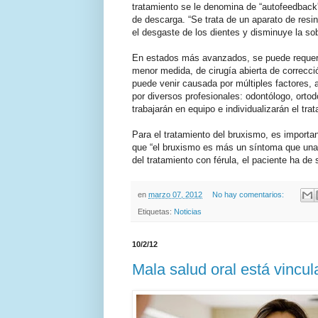
tratamiento se le denomina de “autofeedback
de descarga. “Se trata de un aparato de resin
el desgaste de los dientes y disminuye la so
En estados más avanzados, se puede requerir
menor medida, de cirugía abierta de correcció
puede venir causada por múltiples factores,
por diversos profesionales: odontólogo, ortodo
trabajarán en equipo e individualizarán el tr
Para el tratamiento del bruxismo, es importan
que “el bruxismo es más un síntoma que una
del tratamiento con férula, el paciente ha de
en
marzo 07, 2012
No hay comentarios:
Etiquetas:
Noticias
10/2/12
Mala salud oral está vincu